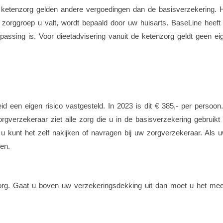
de ketenzorg gelden andere vergoedingen dan de basisverzekering. H
orggroep u valt, wordt bepaald door uw huisarts. BaseLine heeft 
assing is. Voor dieetadvisering vanuit de ketenzorg geldt geen ei
d een eigen risico vastgesteld. In 2023 is dit € 385,- per persoon.
rgverzekeraar ziet alle zorg die u in de basisverzekering gebruikt e
 kunt het zelf nakijken of navragen bij uw zorgverzekeraar. Als uw 
en.
org. Gaat u boven uw verzekeringsdekking uit dan moet u het meerd