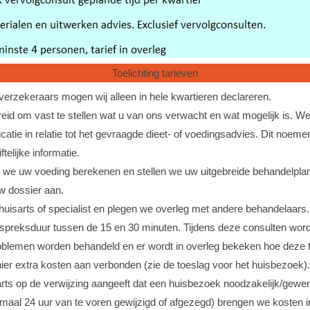
Toelichting tarieven
erzekeraars mogen wij alleen in hele kwartieren declareren.
breid om vast te stellen wat u van ons verwacht en wat mogelijk is. W
atie in relatie tot het gevraagde dieet- of voedingsadvies. Dit no
telijke informatie.
 uw voeding berekenen en stellen we uw uitgebreide behandelplan o
uw dossier aan.
huisarts of specialist en plegen we overleg met andere behandelaars.
preksduur tussen de 15 en 30 minuten. Tijdens deze consulten wordt
oblemen worden behandeld en er wordt in overleg bekeken hoe deze t
hier extra kosten aan verbonden (zie de toeslag voor het huisbezoe
arts op de verwijzing aangeeft dat een huisbezoek noodzakelijk/gewen
aal 24 uur van te voren gewijzigd of afgezegd) brengen we kosten in 