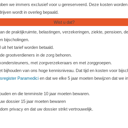
ebben we immers exclusief voor u gereserveerd. Deze kosten worden 
drijven wordt in overleg bepaald.
Wist u dat?
an de praktijkruimte, belastingen, verzekeringen, ziekte, pensioen, d
 bijscholingen.
uit het tarief worden betaald.
t de grootverdieners in de zorg behoren.
ijkondersteuners, met zorgverzekeraars en met zorggroepen.
het bijhouden van ons hoge kennisniveau. Dat tijd en kosten voor bijs
tsregister Paramedici
en dat we elke 5 jaar moeten bewijzen dat we in
jhouden en die tenminste 10 jaar moeten bewaren.
 uw dossier 15 jaar moeten bewaren
dom privacy en dat uw dossier strikt vertrouwelijk.
.