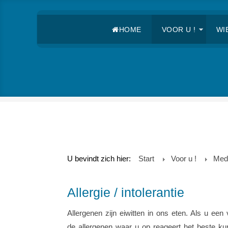
HOME
VOOR U !
WIE
U bevindt zich hier:
Start
Voor u !
Med
Allergie / intolerantie
Allergenen zijn eiwitten in ons eten. Als u ee
de allergenen waar u op reageert het beste kunt