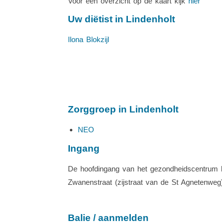
Voor een overzicht op de kaart kijk
hier
Uw diëtist in Lindenholt
Ilona Blokzijl
Zorggroep in Lindenholt
NEO
Ingang
De hoofdingang van het gezondheidscentrum be
Zwanenstraat (zijstraat van de St Agnetenweg
Balie / aanmelden