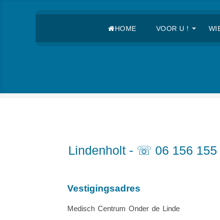
HOME
VOOR U !
WIE
Lindenholt - ☏ 06 156 155
Vestigingsadres
Medisch Centrum Onder de Linde